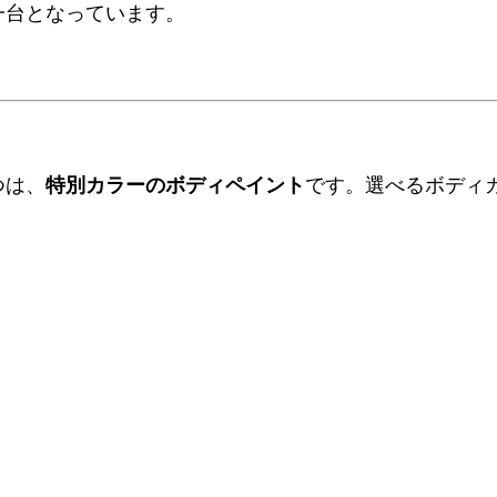
一台となっています。
つは、
特別カラーのボディペイント
です。選べるボディ
：