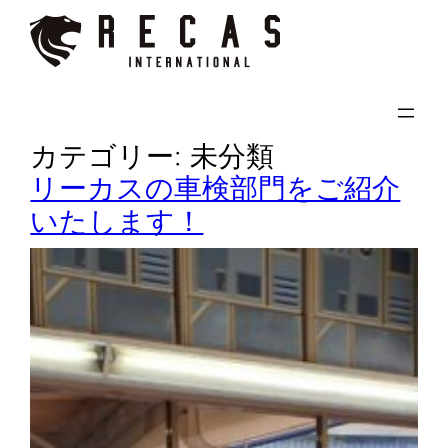
内
容
を
ス
キ
カテゴリー:
未分類
ッ
リーカスの車検部門をご紹介
プ
いたします！