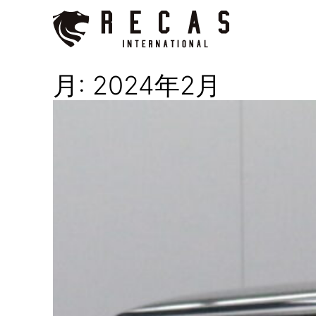
内
容
を
月:
2024年2月
ス
キ
ッ
プ