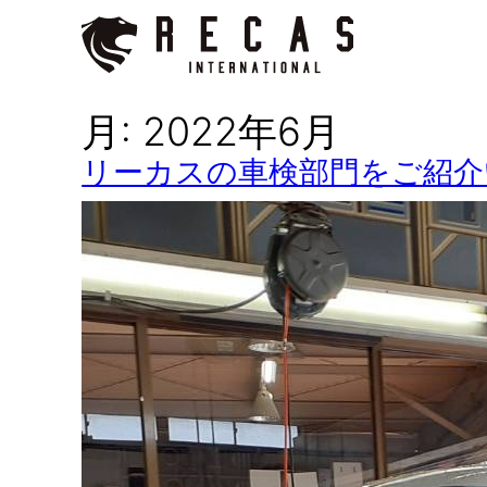
内
容
を
月:
2022年6月
ス
キ
リーカスの車検部門をご紹介
ッ
プ